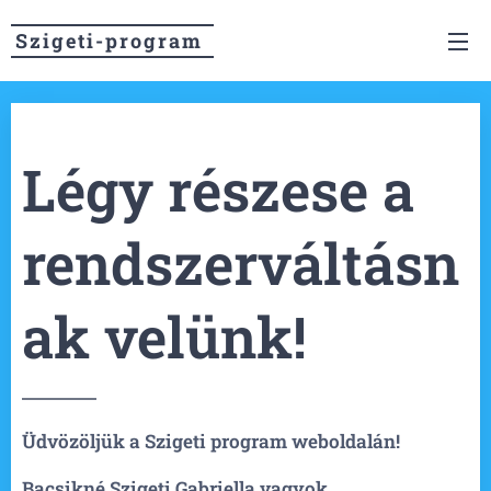
Szigeti-program
Légy részese a
rendszerváltásn
ak velünk!
Üdvözöljük a Szigeti program weboldalán!
Bacsikné Szigeti Gabriella vagyok