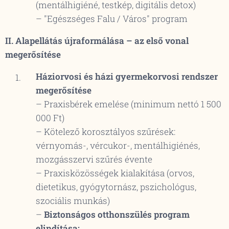
(mentálhigiéné, testkép, digitális detox)
– "Egészséges Falu / Város" program
II. Alapellátás újraformálása – az első vonal
megerősítése
Háziorvosi és házi gyermekorvosi rendszer
megerősítése
– Praxisbérek emelése (minimum nettó 1 500
000 Ft)
– Kötelező korosztályos szűrések:
vérnyomás-, vércukor-, mentálhigiénés,
mozgásszervi szűrés évente
– Praxisközösségek kialakítása (orvos,
dietetikus, gyógytornász, pszichológus,
szociális munkás)
–
Biztonságos otthonszülés program
elindítása: