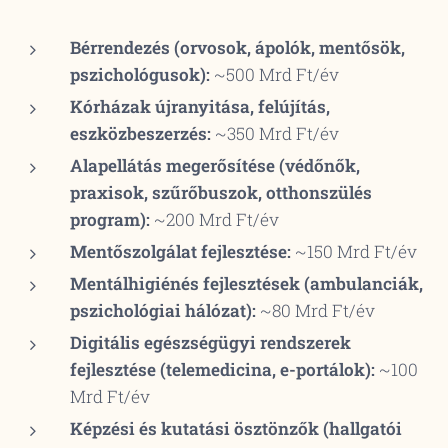
Bérrendezés (orvosok, ápolók, mentősök,
pszichológusok):
~500 Mrd Ft/év
Kórházak újranyitása, felújítás,
eszközbeszerzés:
~350 Mrd Ft/év
Alapellátás megerősítése (védőnők,
praxisok, szűrőbuszok, otthonszülés
program):
~200 Mrd Ft/év
Mentőszolgálat fejlesztése:
~150 Mrd Ft/év
Mentálhigiénés fejlesztések (ambulanciák,
pszichológiai hálózat):
~80 Mrd Ft/év
Digitális egészségügyi rendszerek
fejlesztése (telemedicina, e-portálok):
~100
Mrd Ft/év
Képzési és kutatási ösztönzők (hallgatói