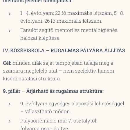
mentális jelenlét támogatása:
1–4. évfolyam: 22 fő maximális létszám, 5–8.
évfolyam: 26 fő maximális létszám.
Tanulót segítő mentori és mentálhigiénés
hálózat kiépítése.
IV. KÖZÉPISKOLA – RUGALMAS PÁLYÁRA ÁLLÍTÁS
Cél:
minden diák saját tempójában találja meg a
számára megfelelő utat – nem szelektív, hanem
kísérő oktatási struktúra.
9. pillér – Átjárható és rugalmas struktúra:
9. évfolyam egységes alapozási lehetőséggel
– választható módon.
Pályaorientáció már 7. osztálytól,
folyamatosan építve.