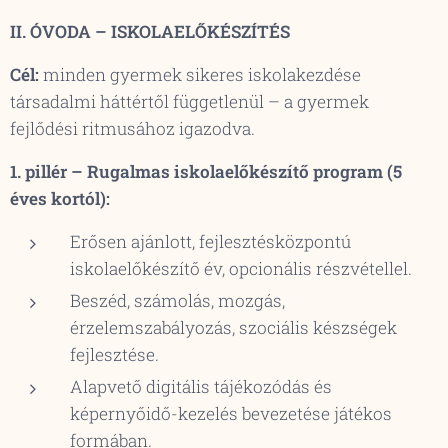
II. ÓVODA – ISKOLAELŐKÉSZÍTÉS
Cél:
minden gyermek sikeres iskolakezdése
társadalmi háttértől függetlenül – a gyermek
fejlődési ritmusához igazodva.
1. pillér – Rugalmas iskolaelőkészítő program (5
éves kortól):
Erősen ajánlott, fejlesztésközpontú
iskolaelőkészítő év, opcionális részvétellel.
Beszéd, számolás, mozgás,
érzelemszabályozás, szociális készségek
fejlesztése.
Alapvető digitális tájékozódás és
képernyőidő-kezelés bevezetése játékos
formában.