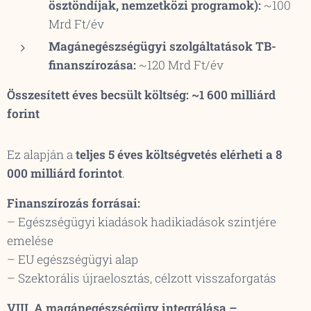
ösztöndíjak, nemzetközi programok):
~100
Mrd Ft/év
Magánegészségügyi szolgáltatások TB-
finanszírozása:
~120 Mrd Ft/év
Összesített éves becsült költség: ~1 600 milliárd
forint
Ez alapján a
teljes 5 éves költségvetés elérheti a 8
000 milliárd forintot
.
Finanszírozás forrásai:
– Egészségügyi kiadások hadikiadások szintjére
emelése
– EU egészségügyi alap
– Szektorális újraelosztás, célzott visszaforgatás
VIII. A magánegészségügy integrálása –