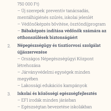
750 000 Ft)
– Új szerepek: preventív tanácsadás,
mentálhigiénés szűrés, iskolai jelenlét
– Védőnőképzés bővítése, ösztöndíjprogram
–
Bábaképzés indítása védőnők számára az
otthonszülések biztonságáért
Népegészségügy és tisztiorvosi szolgálat
újjászervezése
– Országos Népegészségügyi Központ
létrehozása
– Járványvédelmi egységek minden
megyében
– Lakossági edukációs kampányok
Iskolai és közösségi egészségfejlesztés
– EFI irodák minden járásban
– Egészségtan bevezetése iskolákban