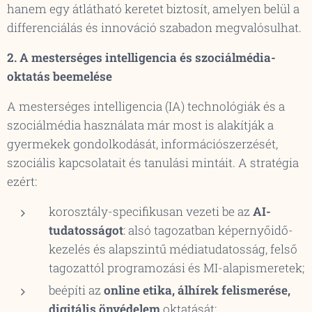
hanem
egy átlátható keretet biztosít, amelyen belül a
differenciálás és innováció szabadon megvalósulhat.
2. A mesterséges intelligencia és szociálmédia-
oktatás beemelése
A mesterséges intelligencia (IA) technológiák és a
szociálmédia használata már most is alakítják a
gyermekek gondolkodását, információszerzését,
szociális kapcsolatait és tanulási mintáit. A stratégia
ezért:
korosztály-specifikusan vezeti be az
AI-
tudatosságot
: alsó tagozatban képernyőidő-
kezelés és alapszintű médiatudatosság, felső
tagozattól programozási és MI-alapismeretek;
beépíti az
online etika, álhírek felismerése,
digitális önvédelem
oktatását;