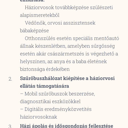
Háziorvosok továbbképzése szülészeti
alapismeretekből
Védőnők, orvosi asszisztensek
bábaképzése
Otthonszülés esetén speciális mentőautó
állnak készenlétben, amelyben sűrgősség
esetén akár császármetszés is végezhető a
helyszínen, az anya és a baba életének
biztonsága érdekében
Szűrőbuszhálózat kiépítése a háziorvosi
ellátás támogatására
– Mobil szűrőbuszok beszerzése,
diagnosztikai eszközökkel
– Digitális eredményközvetítés
háziorvosoknak
Házi ápolás és idősgondozás fejlesztése