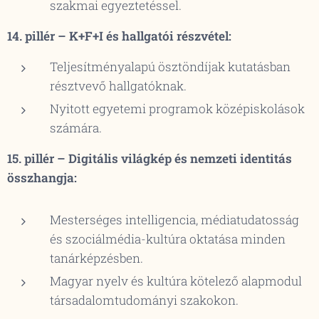
szakmai egyeztetéssel.
14. pillér – K+F+I és hallgatói részvétel:
Teljesítményalapú ösztöndíjak kutatásban
résztvevő hallgatóknak.
Nyitott egyetemi programok középiskolások
számára.
15. pillér – Digitális világkép és nemzeti identitás
összhangja:
Mesterséges intelligencia, médiatudatosság
és szociálmédia-kultúra oktatása minden
tanárképzésben.
Magyar nyelv és kultúra kötelező alapmodul
társadalomtudományi szakokon.