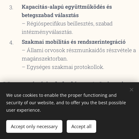
Kapacitás-alapú együttműködés és
betegszabad választás
– Régióspecifikus beillesztés, szabad
intézményválasztás.
Szakmai mobilitás és rendszerintegráció
– Állami orvosok részmunkaidős részvétele a
magánszektorban.
– Egységes szakmai protokollok.
Magyarázó indokolás – A Szigeti-
korszak Egészségügyi
We use cookies to enable the proper functioning and
Reformprogramja
security of our website, and to offer you the best possible
user experience.
Bevezetés
Accept only necessary
Accept all
A magyar egészségügyi rendszer hosszú évek óta