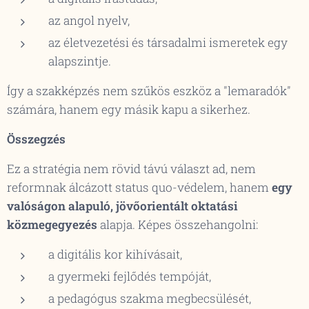
az angol nyelv,
az életvezetési és társadalmi ismeretek egy
alapszintje.
Így a szakképzés nem szűkös eszköz a "lemaradók"
számára, hanem
egy másik kapu a sikerhez
.
Összegzés
Ez a stratégia nem rövid távú választ ad, nem
reformnak álcázott status quo-védelem, hanem
egy
valóságon alapuló, jövőorientált oktatási
közmegegyezés
alapja. Képes összehangolni:
a digitális kor kihívásait,
a gyermeki fejlődés tempóját,
a pedagógus szakma megbecsülését,