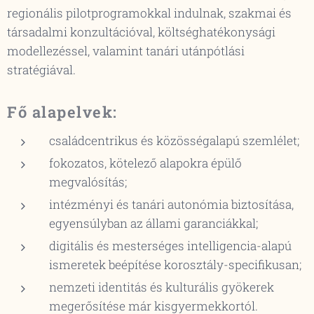
regionális pilotprogramokkal indulnak, szakmai és
társadalmi konzultációval, költséghatékonysági
modellezéssel, valamint tanári utánpótlási
stratégiával.
Fő alapelvek:
családcentrikus és közösségalapú szemlélet;
fokozatos, kötelező alapokra épülő
megvalósítás;
intézményi és tanári autonómia biztosítása,
egyensúlyban az állami garanciákkal;
digitális és mesterséges intelligencia-alapú
ismeretek beépítése korosztály-specifikusan;
nemzeti identitás és kulturális gyökerek
megerősítése már kisgyermekkortól.